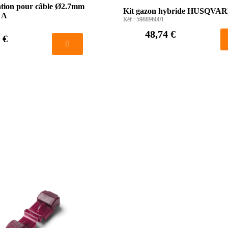
ation pour câble Ø2.7mm
Kit gazon hybride HUSQVA
NA
Réf :
598896001
48,74 €
 €