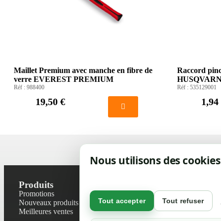
Maillet Premium avec manche en fibre de
Raccord pin
verre EVEREST PREMIUM
HUSQVAR
Réf :
988400
Réf :
535129001
19,50 €
1,94
Nous utilisons des cookies
Produits
Notre socié
Promotions
Contactez-no
Tout accepter
Tout refuser
Nouveaux produits
Plan du site
Meilleures ventes
Magasin
Mentions léga