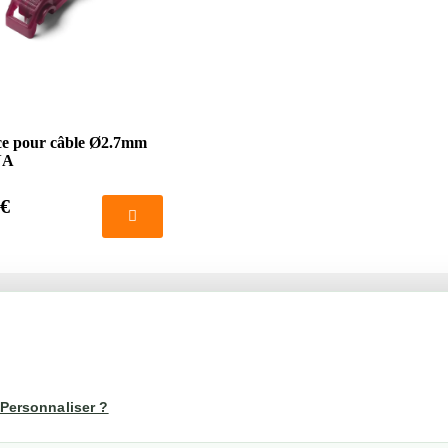
ce pour câble Ø2.7mm
NA
 €
té
Votre compte
us
Mon compte
Personnaliser ?
Suivi de commande
les