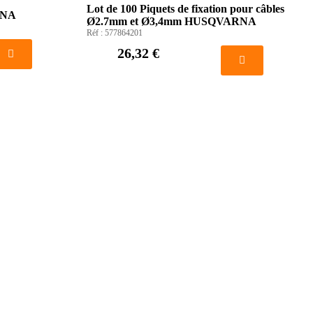
Lot de 100 Piquets de fixation pour câbles
RNA
Ø2.7mm et Ø3,4mm HUSQVARNA
Réf :
577864201
26,32 €