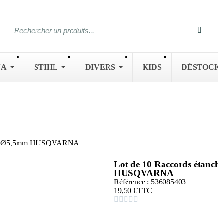
NA
STIHL
DIVERS
KIDS
DÉSTOC
mm et Ø5,5mm HUSQVARNA
Lot de 10 Raccords étan
HUSQVARNA
Référence : 536085403
19,50 €
TTC




