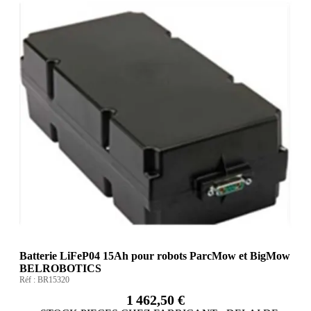
Batterie LiFeP04 15Ah pour robots ParcMow et BigMow
BELROBOTICS
Réf :
BR15320
1 462,50 €