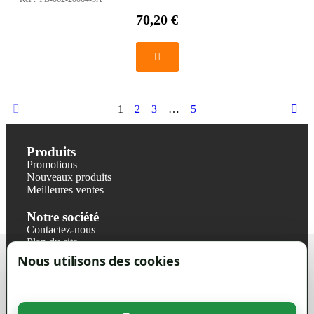
70,20 €
1
2
3
…
5
Produits
Promotions
Nouveaux produits
Meilleures ventes
Notre société
Contactez-nous
Plan du site
Magasin
Nous utilisons des cookies
Mentions légales
Conditions générales de ventes
Livraisons et retraits
Politique de confidentialité RGPD