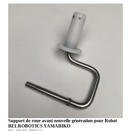
Support de roue avant nouvelle génération pour Robot
BELROBOTICS YAMABIKO
Réf :
YB-062-20064-3A