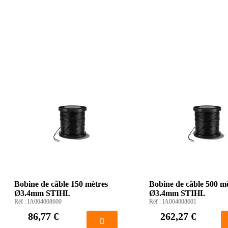
Bobine de câble 150 mètres
Bobine de câble 500 m
Ø3.4mm STIHL
Ø3.4mm STIHL
Réf :
IA004008600
Réf :
IA004008601
86,77 €
262,27 €