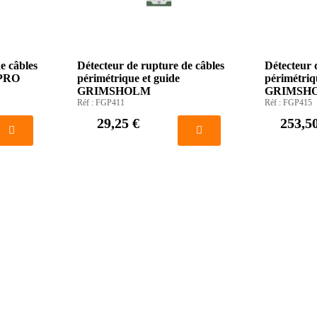
e câbles
Détecteur de rupture de câbles
Détecteur 
 PRO
périmétrique et guide
périmétriq
GRIMSHOLM
GRIMSH
Réf :
FGP411
Réf :
FGP415
29,25 €
253,5