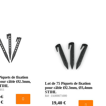
iquets de fixation
our câble Ø2.3mm,
Lot de 75 Piquets de fixation
TIHL
pour câble Ø2.3mm, Ø3,4mm
011
STIHL
 €
Réf :
IA000071000
 €
19,40 €