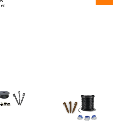
rs
s en