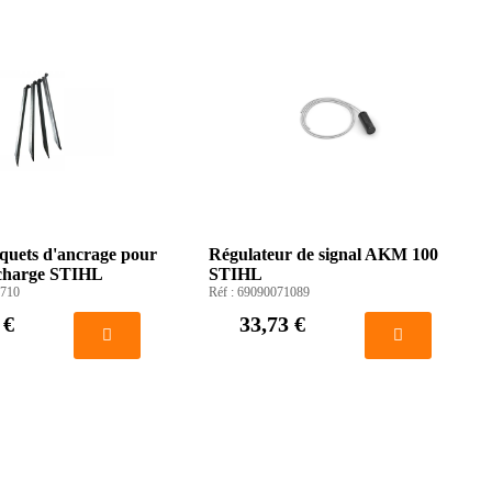
iquets d'ancrage pour
Régulateur de signal AKM 100
 charge STIHL
STIHL
710
Réf :
69090071089
 €
33,73 €