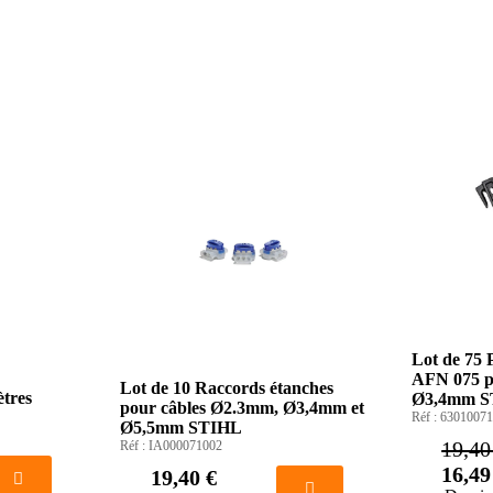
Lot de 75 P
AFN 075 p
Lot de 10 Raccords étanches
ètres
Ø3,4mm S
pour câbles Ø2.3mm, Ø3,4mm et
Réf :
63010071
Ø5,5mm STIHL
19,40
Réf :
IA000071002
16,49
19,40 €