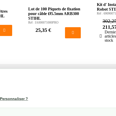
Kit d' Inst
Lot de 100 Piquets de fixation
Robot ST
ètres
pour câble Ø5.5mm ARB300
Réf :
69090071
HL
STIHL
302,2
Réf :
IA000071000PRO
211,5
25,35 €
Dernie
article
stock
1
2
té
Votre compte
us
Mon compte
Personnaliser ?
Suivi de commande
les
nérales de ventes