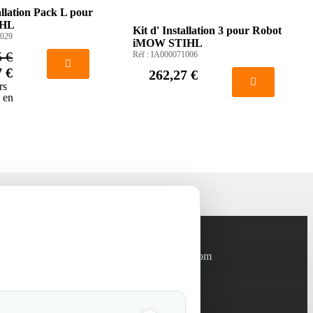
allation Pack L pour
IHL
Kit d' Installation 3 pour Robot
029
iMOW STIHL
5 €
Réf :
IA000071006
7 €
262,27 €
rs
s en
Informations
info@green-tech-shop.com