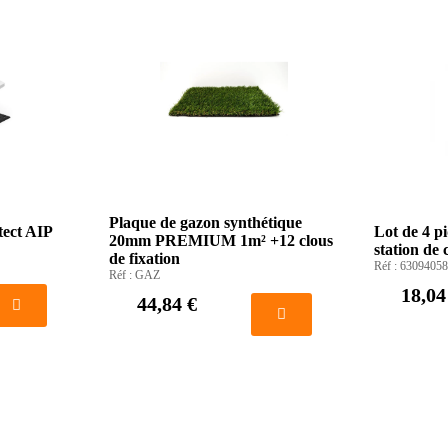
Plaque de gazon synthétique
tect AIP
Lot de 4 p
20mm PREMIUM 1m² +12 clous
station de
de fixation
Réf :
63094058
Réf :
GAZ
18,04
44,84 €