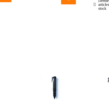
Dernie
article
stock