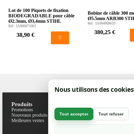
Lot de 100 Piquets de fixation
Bobine de câble 300 m
BIODEGRADABLE pour câble
Ø5.5mm ARB300 STI
Ø2.3mm, Ø3,4mm STIHL
Réf :
IA004008610
Réf :
IA000071001
380,25 €
38,90 €
Nous utilisons des cookies
Produits
Notre socié
Promotions
Contactez-no
Tout accepter
Tout refuser
Nouveaux produits
Plan du site
Meilleures ventes
Magasin
Mentions léga
Conditions gé