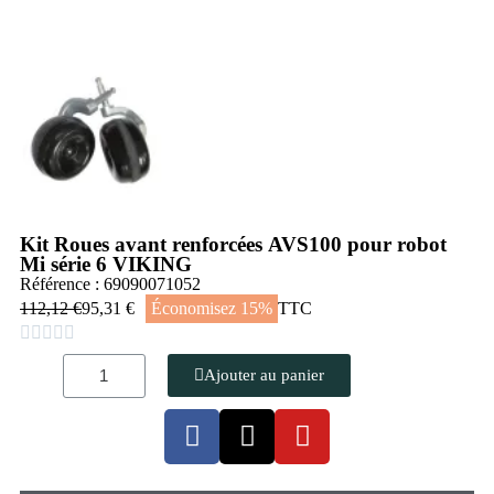
Kit Roues avant renforcées AVS100 pour robot
Mi série 6 VIKING
Référence : 69090071052
112,12 €
95,31 €
Économisez 15%
TTC





Ajouter au panier