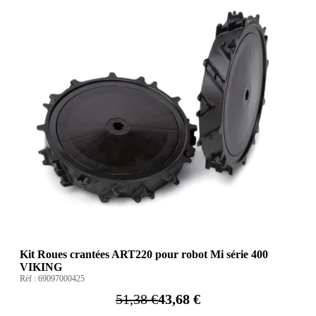
Kit Roues crantées ART220 pour robot Mi série 400
VIKING
Réf :
69097000425
51,38 €
43,68 €