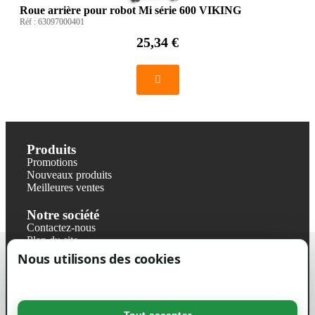
Roue arrière pour robot Mi série 600 VIKING
Réf :
63097000401
25,34 €
Produits
Promotions
Nouveaux produits
Meilleures ventes
Notre société
Contactez-nous
Plan du site
Magasin
Nous utilisons des cookies
Mentions légales
Conditions générales de ventes
Livraisons et retraits
Politique de confidentialité RGPD