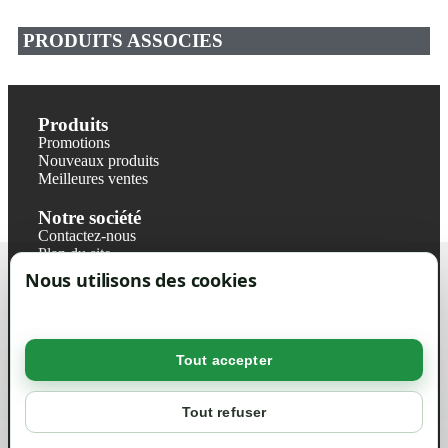
PRODUITS ASSOCIES
Produits
Promotions
Nouveaux produits
Meilleures ventes
Notre société
Contactez-nous
Plan du site
Magasin
Nous utilisons des cookies
Mentions légales
Conditions générales de ventes
Livraisons et retraits
Politique de confidentialité RGPD
Tout accepter
Votre compte
Mon compte
Tout refuser
Suivi de commande