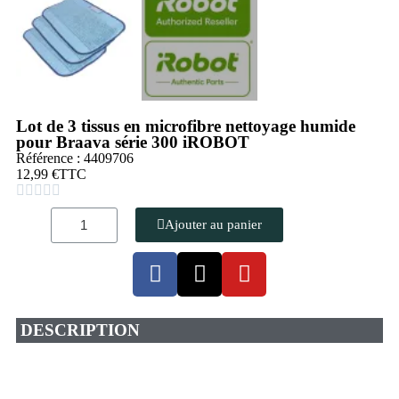
Lot de 3 tissus en microfibre nettoyage humide
pour Braava série 300 iROBOT
Référence : 4409706
12,99 €
TTC





Ajouter au panier
DESCRIPTION