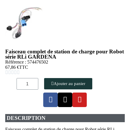
Faisceau complet de station de charge pour Robot
série RLi GARDENA
Référence : 574476502
67,86 €
TTC





Ajouter au panier
DESCRIPTION
Faisceau complet de station de charge pour Robot série RLi