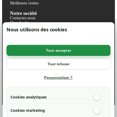
Meilleures ventes
Notre société
Contactez-nous
Plan du site
Magasin
Nous utilisons des cookies
Mentions légales
Conditions générales de ventes
Livraisons et retraits
Politique de confidentialité RGPD
Tout accepter
Votre compte
Mon compte
Tout refuser
Suivi de commande
Informations
Personnaliser ?
info@green-tech-shop.com
Cookies analytiques
Cookies marketing