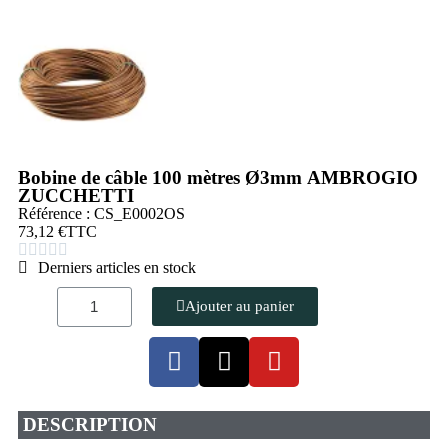
Bobine de câble 100 mètres Ø3mm AMBROGIO
ZUCCHETTI
Référence : CS_E0002OS
73,12 €
TTC





Derniers articles en stock
Ajouter au panier
DESCRIPTION