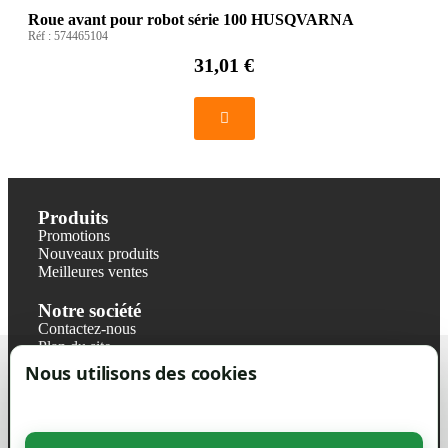
Roue avant pour robot série 100 HUSQVARNA
Réf :
574465104
31,01 €
Produits
Promotions
Nouveaux produits
Meilleures ventes
Notre société
Contactez-nous
Plan du site
Magasin
Nous utilisons des cookies
Mentions légales
Conditions générales de ventes
Livraisons et retraits
Politique de confidentialité RGPD