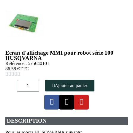
Ecran d'affichage MMI pour robot série 100
HUSQVARNA
Référence : 575640101
86,58 €
TTC





Ajouter au panier
DESCRIPTION
Pour les robots HUSQVARNA suivants: