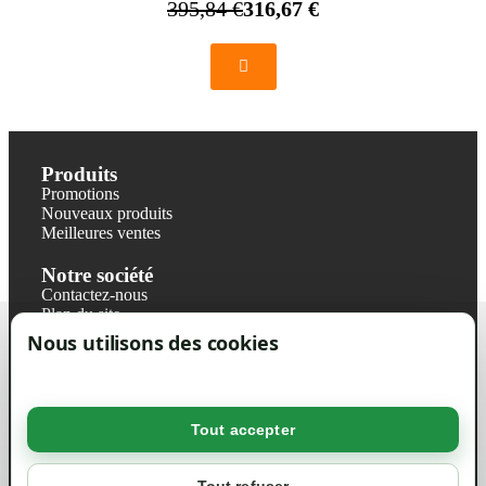
395,84 €
316,67 €
Produits
Promotions
Nouveaux produits
Meilleures ventes
Notre société
Contactez-nous
Plan du site
Magasin
Nous utilisons des cookies
Mentions légales
Conditions générales de ventes
Livraisons et retraits
Politique de confidentialité RGPD
Tout accepter
Votre compte
Mon compte