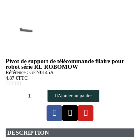
Pivot de support de télécommande filaire pour
robot série RL ROBOMOW
Référence : GEN0145A
4,87 €
TTC





Ajouter au panier
DESCRIPTION