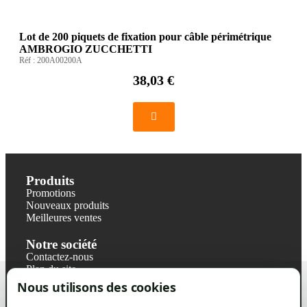
Lot de 200 piquets de fixation pour câble périmétrique
AMBROGIO ZUCCHETTI
Réf :
200A00200A
38,03 €
Produits
Promotions
Nouveaux produits
Meilleures ventes
Notre société
Contactez-nous
Plan du site
Magasin
Nous utilisons des cookies
Mentions légales
Conditions générales de ventes