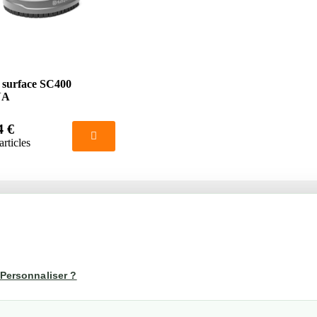
 surface SC400
NA
4 €
articles
té
Votre compte
us
Mon compte
Personnaliser ?
Suivi de commande
les
nérales de ventes