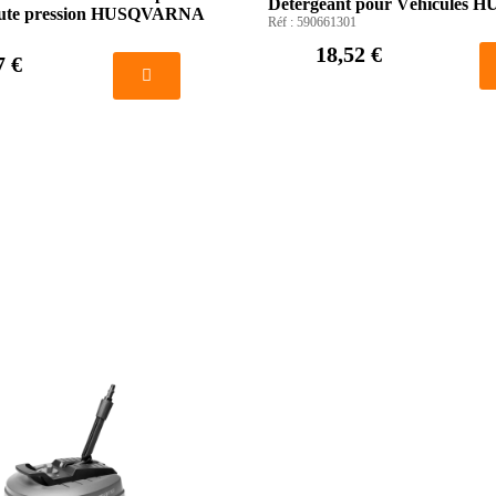
Détergeant pour Véhicules
aute pression HUSQVARNA
Réf :
590661301
18,52 €
7 €