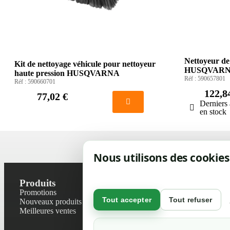
Nettoyeur de
Kit de nettoyage véhicule pour nettoyeur
HUSQVAR
haute pression HUSQVARNA
Réf :
590657801
Réf :
590660701
122,8
77,02 €
Derniers 
en stock
Nous utilisons des cookies
Produits
Notre socié
Promotions
Contactez-no
Tout accepter
Tout refuser
Nouveaux produits
Plan du site
Meilleures ventes
Magasin
Mentions léga
Conditions gé