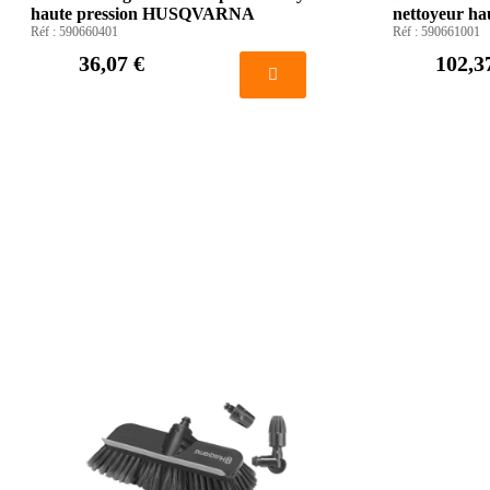
haute pression HUSQVARNA
nettoyeur h
Réf :
590660401
Réf :
590661001
36,07 €
102,3