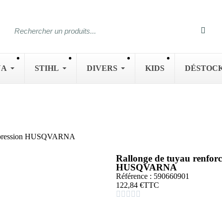
NA
STIHL
DIVERS
KIDS
DÉSTOC
ute pression HUSQVARNA
Rallonge de tuyau renforc
HUSQVARNA
Référence : 590660901
122,84 €
TTC




