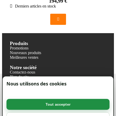
194,99 €
Derniers articles en stock
Produits
Promotions
Nouveaux produits
Meilleures ventes
Notre société
Contactez-nous
Plan du site
Magasin
Nous utilisons des cookies
Mentions légales
Conditions générales de ventes
Livraisons et retraits
Politique de confidentialité RGPD
Tout accepter
Votre compte
Mon compte