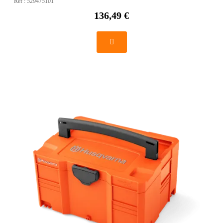
Réf :
529475101
136,49 €