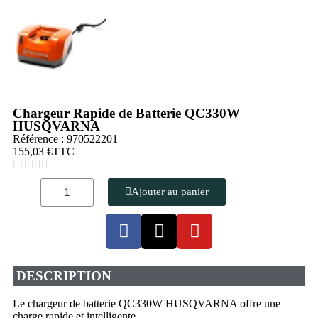
Chargeur Rapide de Batterie QC330W
HUSQVARNA
Référence : 970522201
155,03 €
TTC





Ajouter au panier
DESCRIPTION
Le chargeur de batterie QC330W HUSQVARNA offre une
charge rapide et intelligente.