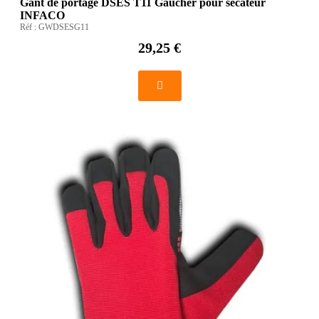
Gant de portage DSES T11 Gaucher pour sécateur
INFACO
Réf :
GWDSESG11
29,25 €