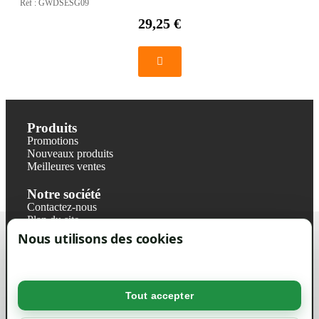
Réf :
GWDSESG09
29,25 €
Produits
Promotions
Nouveaux produits
Meilleures ventes
Notre société
Contactez-nous
Plan du site
Magasin
Nous utilisons des cookies
Mentions légales
Conditions générales de ventes
Livraisons et retraits
Politique de confidentialité RGPD
Tout accepter
Votre compte