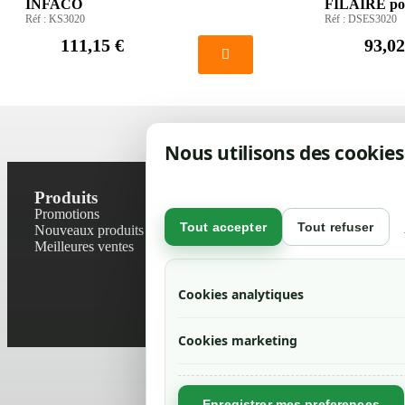
INFACO
FILAIRE po
Réf :
KS3020
Réf :
DSES3020
111,15 €
93,02
Nous utilisons des cookies
Produits
Notre socié
Promotions
Contactez-no
Tout accepter
Tout refuser
Nouveaux produits
Plan du site
Meilleures ventes
Magasin
Mentions léga
Conditions gé
Cookies analytiques
Livraisons et r
Politique de 
Cookies marketing
Enregistrer mes preferences