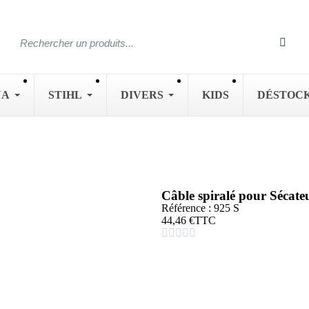
NA
STIHL
DIVERS
KIDS
DÉSTOC
Câble spiralé pour Séca
Référence : 925 S
44,46 €
TTC




