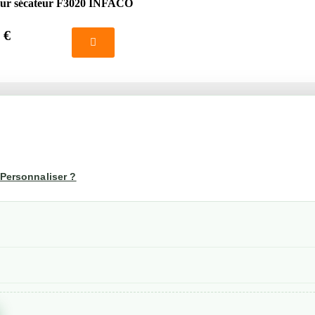
ur sécateur F3020 INFACO
 €
té
Votre compte
us
Mon compte
Personnaliser ?
Suivi de commande
les
nérales de ventes
etraits
confidentialité RGPD