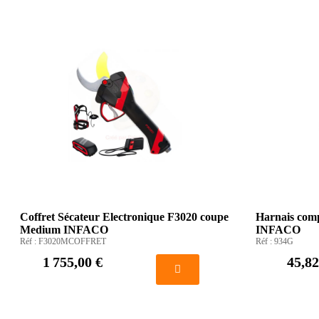
Coffret Sécateur Electronique F3020 coupe
Harnais comp
Medium INFACO
INFACO
Réf :
F3020MCOFFRET
Réf :
934G
1 755,00 €
45,82