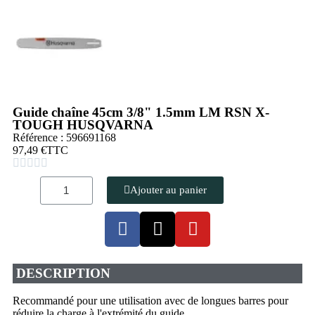
Guide chaîne 45cm 3/8" 1.5mm LM RSN X-
TOUGH HUSQVARNA
Référence : 596691168
97,49 €
TTC





Ajouter au panier
DESCRIPTION
Recommandé pour une utilisation avec de longues barres pour
réduire la charge à l'extrémité du guide.