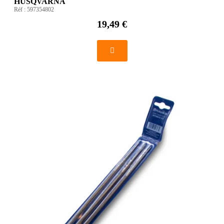
HUSQVARNA
Réf :
597354802
19,49 €