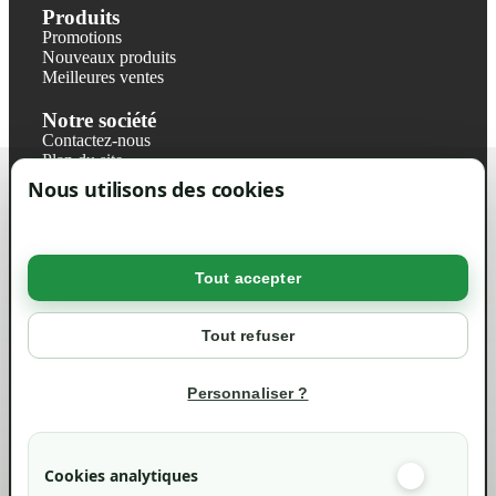
Produits
Promotions
Nouveaux produits
Meilleures ventes
Notre société
Contactez-nous
Plan du site
Magasin
Nous utilisons des cookies
Mentions légales
Conditions générales de ventes
Livraisons et retraits
Politique de confidentialité RGPD
Tout accepter
Votre compte
Mon compte
Tout refuser
Suivi de commande
Informations
Personnaliser ?
info@green-tech-shop.com
Cookies analytiques