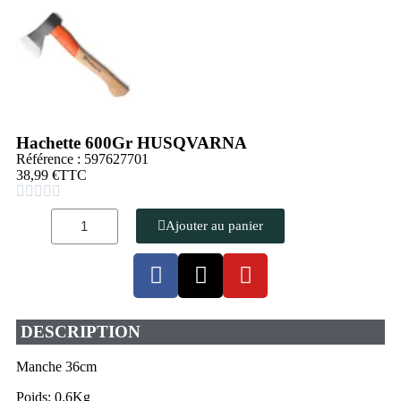
Hachette 600Gr HUSQVARNA
Référence : 597627701
38,99 €
TTC





Ajouter au panier
DESCRIPTION
Manche 36cm
Poids: 0.6Kg