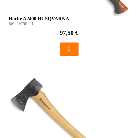
Hache A2400 HUSQVARNA
Réf :
580761201
97,50 €