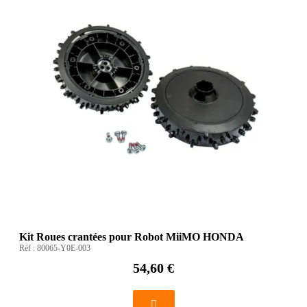
Kit Roues crantées pour Robot MiiMO HONDA
Réf :
80065-Y0E-003
54,60 €