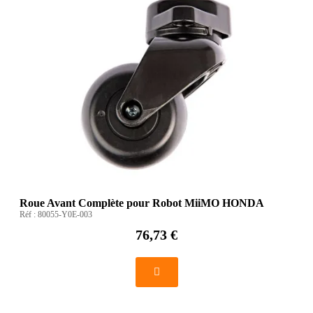
Roue Avant Complète pour Robot MiiMO HONDA
Réf :
80055-Y0E-003
76,73 €