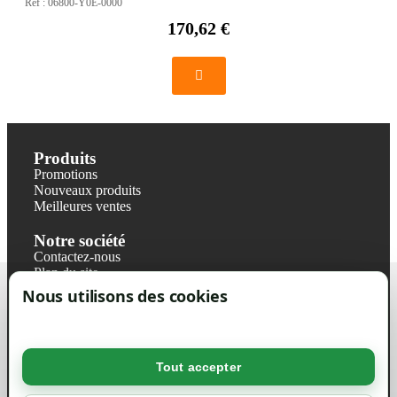
Réf :
06800-Y0E-0000
170,62 €
Produits
Promotions
Nouveaux produits
Meilleures ventes
Notre société
Contactez-nous
Plan du site
Magasin
Nous utilisons des cookies
Mentions légales
Conditions générales de ventes
Livraisons et retraits
Politique de confidentialité RGPD
Tout accepter
Votre compte