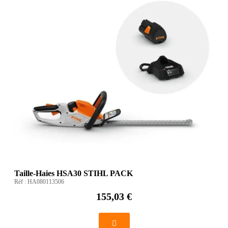
Taille-Haies HSA30 STIHL PACK
Réf :
HA080113506
155,03 €