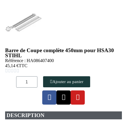
Barre de Coupe complète 450mm pour HSA30
STIHL
Référence : HA086407400
45,14 €
TTC





Ajouter au panier
DESCRIPTION