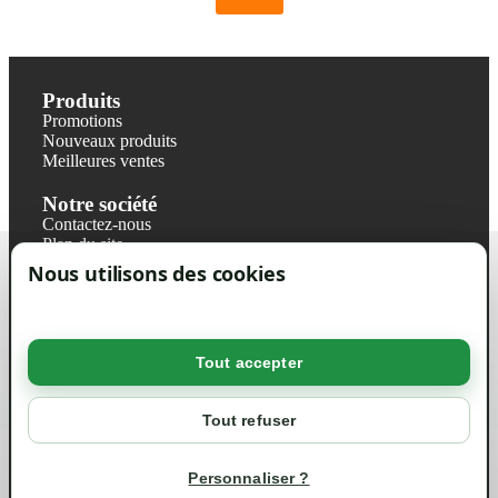
Produits
Promotions
Nouveaux produits
Meilleures ventes
Notre société
Contactez-nous
Plan du site
Magasin
Nous utilisons des cookies
Mentions légales
Conditions générales de ventes
Livraisons et retraits
Politique de confidentialité RGPD
Tout accepter
Votre compte
Mon compte
Tout refuser
Suivi de commande
Informations
Personnaliser ?
info@green-tech-shop.com