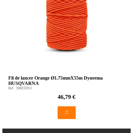
Fil de lancer Orange Ø1.75mmX55m Dyneema
HUSQVARNA
Réf :
596935911
46,79 €