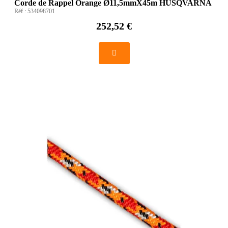
Corde de Rappel Orange Ø11,5mmX45m HUSQVARNA
Réf :
534098701
252,52 €