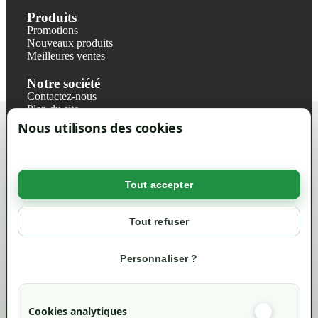
Produits
Promotions
Nouveaux produits
Meilleures ventes
Notre société
Contactez-nous
Plan du site
Magasin
Nous utilisons des cookies
Mentions légales
Conditions générales de ventes
Livraisons et retraits
Politique de confidentialité RGPD
Tout accepter
Votre compte
Mon compte
Tout refuser
Suivi de commande
Informations
Personnaliser ?
info@green-tech-shop.com
Cookies analytiques