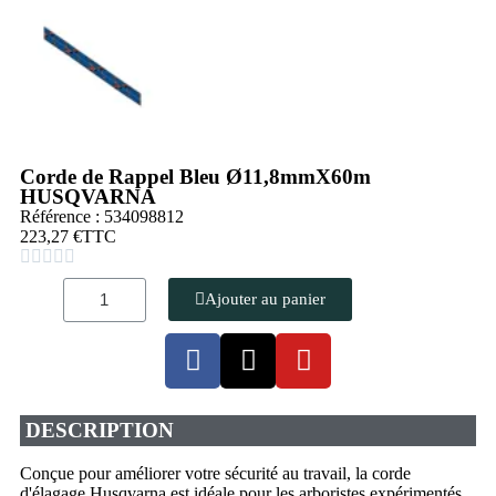
Corde de Rappel Bleu Ø11,8mmX60m
HUSQVARNA
Référence : 534098812
223,27 €
TTC





Ajouter au panier
DESCRIPTION
Conçue pour améliorer votre sécurité au travail, la corde
d'élagage Husqvarna est idéale pour les arboristes expérimentés