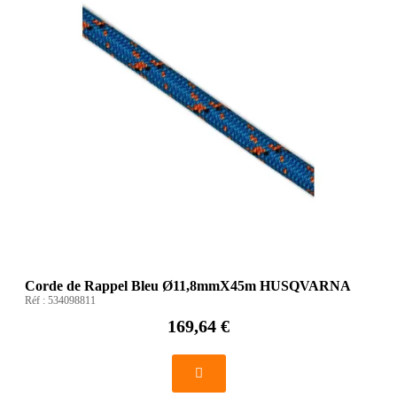
Corde de Rappel Bleu Ø11,8mmX45m HUSQVARNA
Réf :
534098811
169,64 €