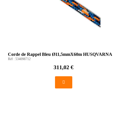
Corde de Rappel Bleu Ø11,5mmX60m HUSQVARNA
Réf :
534098712
311,02 €