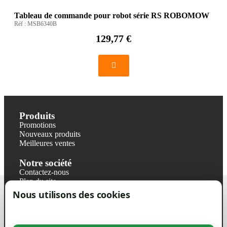
Tableau de commande pour robot série RS ROBOMOW
Réf :
MSB6340B
129,77 €
Produits
Promotions
Nouveaux produits
Meilleures ventes
Notre société
Contactez-nous
Plan du site
Magasin
Nous utilisons des cookies
Mentions légales
Conditions générales de ventes
Livraisons et retraits
Politique de confidentialité RGPD