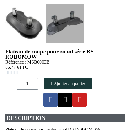
Plateau de coupe pour robot série RS
ROBOMOW
Référence : MSB6003B
86,77 €
TTC





Ajouter au panier
DESCRIPTION
Plateau de coupe pour votre robot RS ROBOMOW.