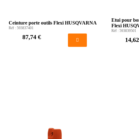
Etui pour bo
Ceinture porte outils Flexi HUSQVARNA
Flexi HUS
Réf :
593837401
Réf :
593839501
87,74 €
14,62