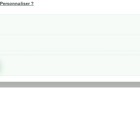
Personnaliser ?
Suivi de commande
les
nérales de ventes
etraits
confidentialité RGPD
Created by
Nageoconcept