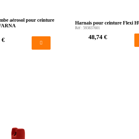
mbe aérosol pour ceinture
Harnais pour ceinture Fle
QVARNA
Réf :
593837601
48,74 €
 €