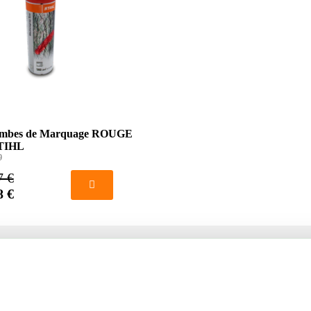
Bombes de Marquage ROUGE
STIHL
9
7 €
8 €
té
Votre compte
us
Mon compte