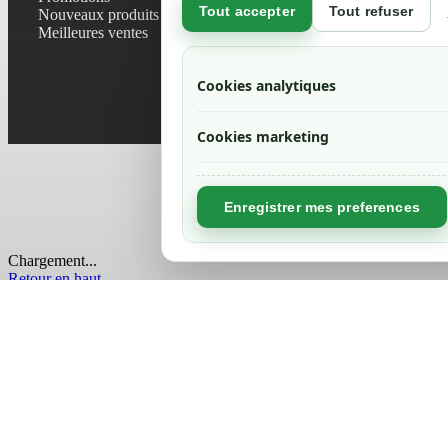
Tout accepter
Tout refuser
Nouveaux produits
Plan du site
Meilleures ventes
Magasin
Mentions léga
Conditions gé
Cookies analytiques
Livraisons et r
Politique de 
Cookies marketing
Enregistrer mes preferences
Chargement...
Retour en haut