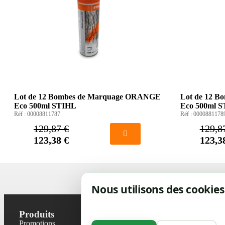
Lot de 12 Bombes de Marquage ORANGE
Lot de 12 
Eco 500ml STIHL
Eco 500ml 
Réf :
00008811787
Réf :
0000881178
129,87 €
129,8
123,38 €
123,3
Nous utilisons des cookies
Produits
Notre socié
Promotions
Contactez-no