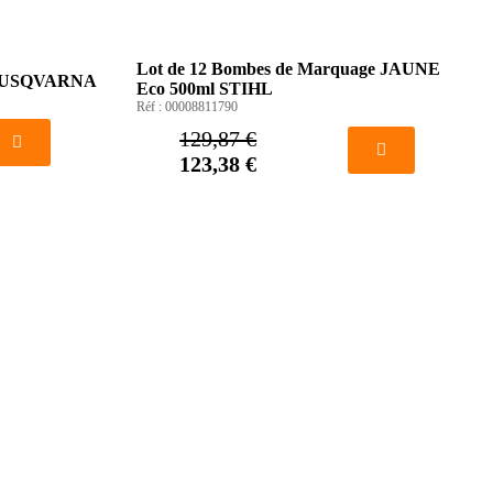
Lot de 12 Bombes de Marquage JAUNE
xi HUSQVARNA
Eco 500ml STIHL
Réf :
00008811790
129,87 €
123,38 €