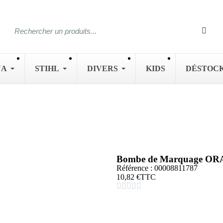
NA
STIHL
DIVERS
KIDS
DÉSTOC
Bombe de Marquage OR
Référence : 00008811787
10,82 €
TTC




