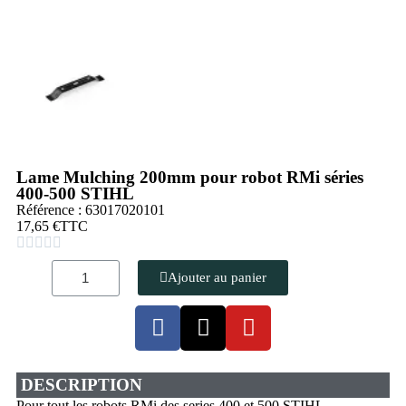
Lame Mulching 200mm pour robot RMi séries
400-500 STIHL
Référence : 63017020101
17,65 €
TTC





Ajouter au panier
DESCRIPTION
Pour tout les robots RMi des series 400 et 500 STIHL.