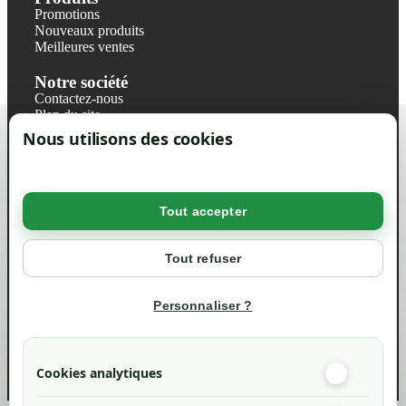
Promotions
Nouveaux produits
Meilleures ventes
Notre société
Contactez-nous
Plan du site
Magasin
Nous utilisons des cookies
Mentions légales
Conditions générales de ventes
Livraisons et retraits
Politique de confidentialité RGPD
Tout accepter
Votre compte
Mon compte
Tout refuser
Suivi de commande
Informations
Personnaliser ?
info@green-tech-shop.com
Cookies analytiques