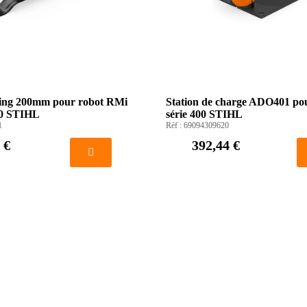
ng 200mm pour robot RMi
Station de charge ADO401 po
00 STIHL
série 400 STIHL
1
Réf :
69094309620
 €
392,44 €