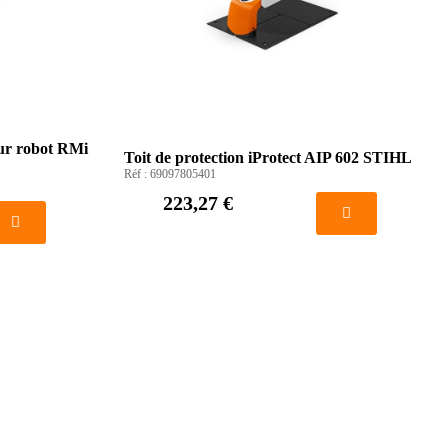
ur robot RMi
Toit de protection iProtect AIP 602 STIHL
Réf :
69097805401
223,27 €