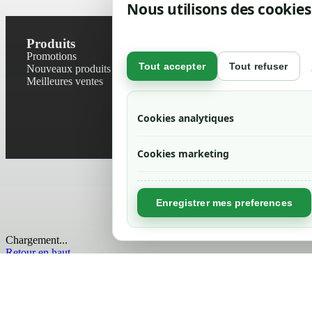
Nous utilisons des cookies
Produits
Notre socié
Promotions
Contactez-no
Tout accepter
Tout refuser
Nouveaux produits
Plan du site
Meilleures ventes
Magasin
Mentions léga
Conditions gé
Cookies analytiques
Livraisons et r
Politique de 
Cookies marketing
Enregistrer mes preferences
Chargement...
Retour en haut