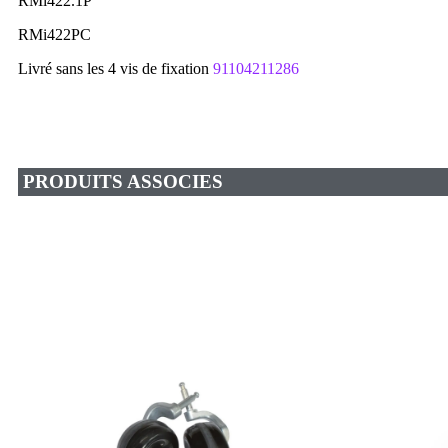
RMi422.1P
RMi422PC
Livré sans les 4 vis de fixation
91104211286
PRODUITS ASSOCIES