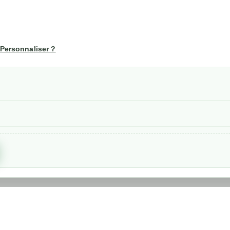
té
Votre compte
us
Mon compte
Personnaliser ?
Suivi de commande
les
nérales de ventes
etraits
confidentialité RGPD
Created by
Nageoconcept