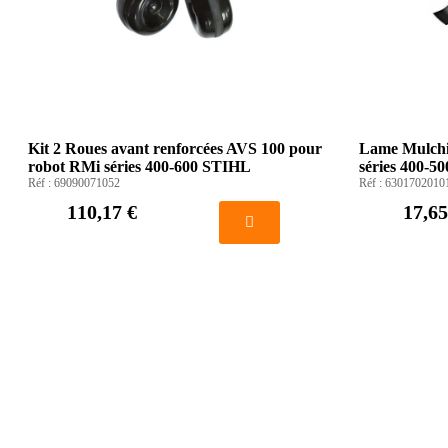
Kit 2 Roues avant renforcées AVS 100 pour
Lame Mulchi
robot RMi séries 400-600 STIHL
séries 400-5
Réf :
69090071052
Réf :
6301702010
110,17 €
17,65