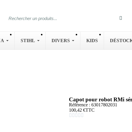
NA
STIHL
DIVERS
KIDS
DÉSTOC
Capot pour robot RMi sé
Référence : 63017802031
100,42 €
TTC




