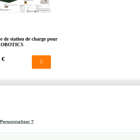
e de station de charge pour
ROBOTICS
 €
té
Votre compte
us
Mon compte
Personnaliser ?
Suivi de commande
les
nérales de ventes