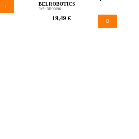
BELROBOTICS
Réf :
BR90096
19,49 €