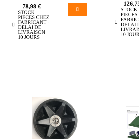
126,7
78,98 €
STOCK
STOCK
PIECES
PIECES CHEZ
FABRIC
FABRICANT -
DELAI 
DELAI DE
LIVRAI
LIVRAISON
10 JOU
10 JOURS