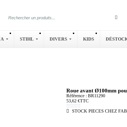
NA
STIHL
DIVERS
KIDS
DÉSTOC
Roue avant Ø100mm po
Référence : BR11290
53,62 €
TTC





STOCK PIECES CHEZ FAB