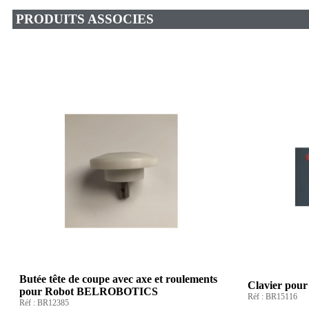
PRODUITS ASSOCIES
Butée tête de coupe avec axe et roulements
Clavier po
pour Robot BELROBOTICS
Réf :
BR15116
Réf :
BR12385