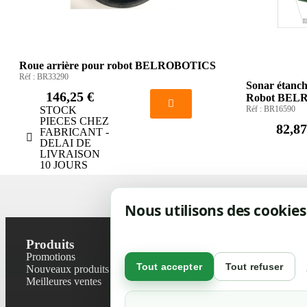
Roue arrière pour robot BELROBOTICS
Réf :
BR33290
Sonar étanch
146,25 €
Robot BEL
STOCK
Réf :
BR16590
PIECES CHEZ
82,87
FABRICANT -
DELAI DE
LIVRAISON
10 JOURS
Nous utilisons des cookies
Produits
Notre socié
Promotions
Contactez-no
Tout accepter
Tout refuser
Nouveaux produits
Plan du site
Meilleures ventes
Magasin
Mentions léga
Conditions gé