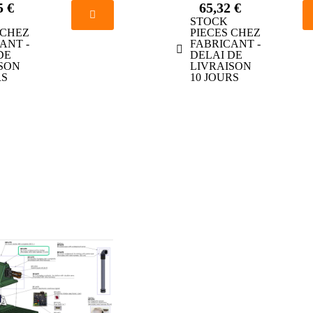
5 €
65,32 €
STOCK
 CHEZ
PIECES CHEZ
ANT -
FABRICANT -
DE
DELAI DE
SON
LIVRAISON
RS
10 JOURS