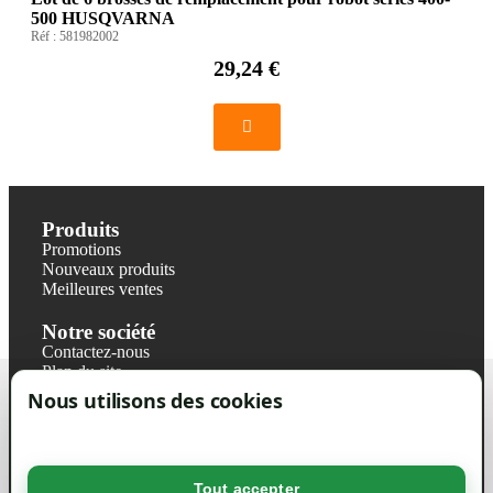
500 HUSQVARNA
Réf :
581982002
29,24 €
Produits
Promotions
Nouveaux produits
Meilleures ventes
Notre société
Contactez-nous
Plan du site
Magasin
Nous utilisons des cookies
Mentions légales
Conditions générales de ventes
Livraisons et retraits
Politique de confidentialité RGPD
Tout accepter