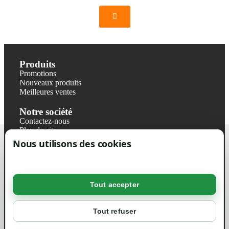
Produits
Promotions
Nouveaux produits
Meilleures ventes
Notre société
Contactez-nous
Plan du site
Magasin
Nous utilisons des cookies
Mentions légales
Conditions générales de ventes
Livraisons et retraits
Politique de confidentialité RGPD
Tout accepter
Votre compte
Mon compte
Tout refuser
Suivi de commande