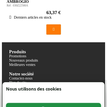
AMBROGIO
Réf :
030Z22500A
63,37 €
Derniers articles en stock
Produits
Promotions
Nouveaux produits
Meilleures ventes
Notre société
Contactez-nous
Plan du site
Magasin
Nous utilisons des cookies
Mentions légales
Conditions générales de ventes
Livraisons et retraits
Politique de confidentialité RGPD