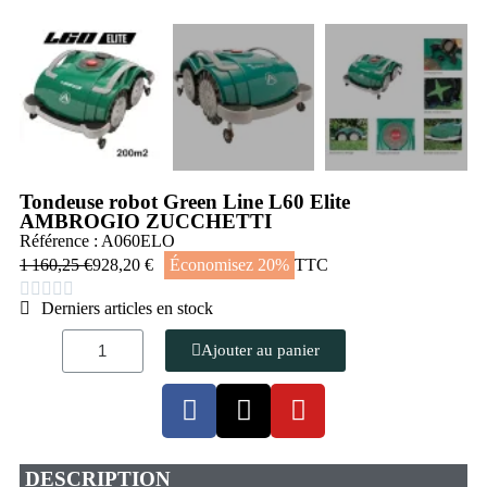
Tondeuse robot Green Line L60 Elite
AMBROGIO ZUCCHETTI
Référence : A060ELO
1 160,25 €
928,20 €
Économisez 20%
TTC





Derniers articles en stock
Ajouter au panier
DESCRIPTION