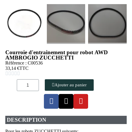
Courroie d'entrainement pour robot AWD
AMBROGIO ZUCCHETTI
Référence : C00536
33,14 €
TTC





Ajouter au panier
DESCRIPTION
Pour les robots ZUCCHETTI suivants: