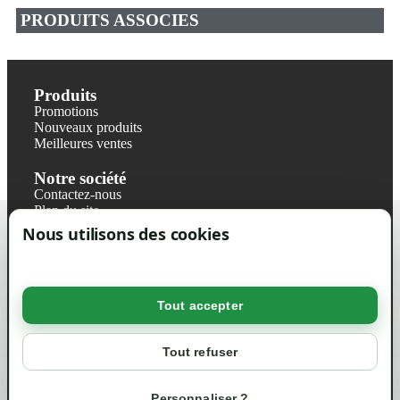
PRODUITS ASSOCIES
Produits
Promotions
Nouveaux produits
Meilleures ventes
Notre société
Contactez-nous
Plan du site
Magasin
Nous utilisons des cookies
Mentions légales
Conditions générales de ventes
Livraisons et retraits
Politique de confidentialité RGPD
Tout accepter
Votre compte
Mon compte
Tout refuser
Suivi de commande
Informations
Personnaliser ?