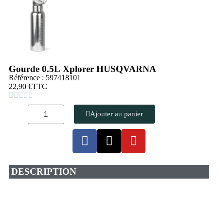
Gourde 0.5L Xplorer HUSQVARNA
Référence : 597418101
22,90 €
TTC





Ajouter au panier
DESCRIPTION