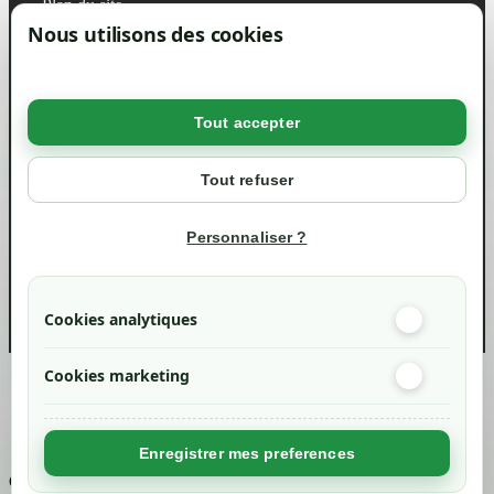
Plan du site
Magasin
Nous utilisons des cookies
Mentions légales
Conditions générales de ventes
Livraisons et retraits
Politique de confidentialité RGPD
Tout accepter
Votre compte
Mon compte
Tout refuser
Suivi de commande
Informations
Personnaliser ?
info@green-tech-shop.com
Cookies analytiques
Cookies marketing
Created by
Nageoconcept
Enregistrer mes preferences
Chargement...