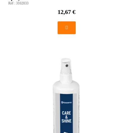
Réf :
3102033
12,67 €