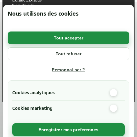
Plan du site
Magasin
Nous utilisons des cookies
Mentions légales
Conditions générales de ventes
Livraisons et retraits
Politique de confidentialité RGPD
Tout accepter
Votre compte
Mon compte
Tout refuser
Suivi de commande
Informations
Personnaliser ?
info@green-tech-shop.com
Cookies analytiques
Cookies marketing
Created by
Nageoconcept
Enregistrer mes preferences