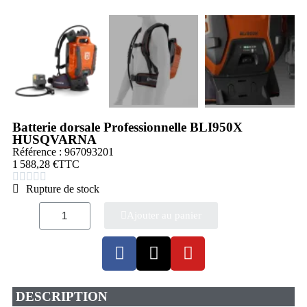
Batterie dorsale Professionnelle BLI950X
HUSQVARNA
Référence : 967093201
1 588,28 €
TTC





Rupture de stock
Ajouter au panier
DESCRIPTION