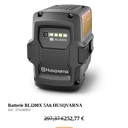
Batterie BLi200X 5Ah HUSQVARNA
Réf :
970448901
297,37 €
252,77 €