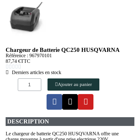
Chargeur de Batterie QC250 HUSQVARNA
Référence : 967970101
87,74 €
TTC





Derniers articles en stock
Ajouter au panier
DESCRIPTION
Le chargeur de batterie QC250 HUSQVARNA offre une
charge moyenne à partir d'une prise electrique 220V.