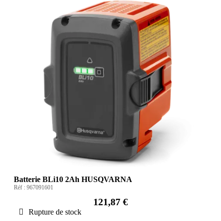
Batterie BLi10 2Ah HUSQVARNA
Réf :
967091601
121,87 €
Rupture de stock