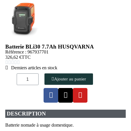
Batterie BLi30 7.7Ah HUSQVARNA
Référence : 967937701
326,62 €
TTC





Derniers articles en stock
Ajouter au panier
DESCRIPTION
Batterie nomade à usage domestique.