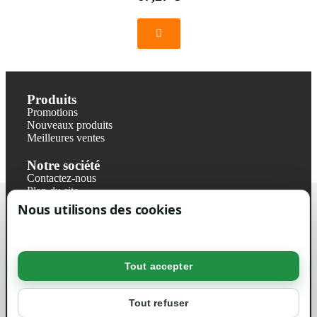
Produits
Promotions
Nouveaux produits
Meilleures ventes
Notre société
Contactez-nous
Plan du site
Magasin
Nous utilisons des cookies
Mentions légales
Conditions générales de ventes
Livraisons et retraits
Politique de confidentialité RGPD
Tout accepter
Votre compte
Mon compte
Tout refuser
Suivi de commande