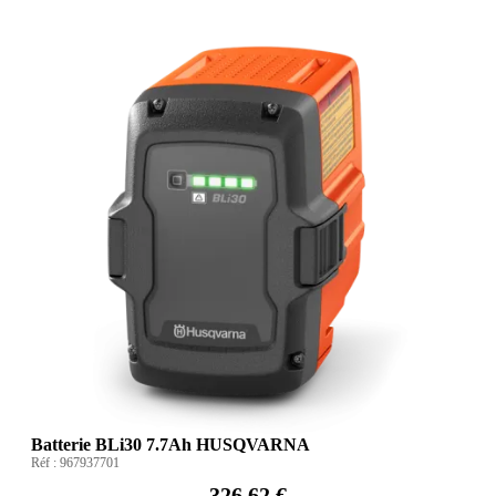
Batterie BLi30 7.7Ah HUSQVARNA
Réf :
967937701
326,62 €