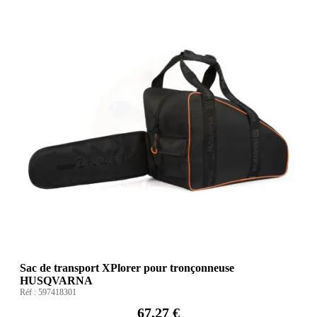
Sac de transport XPlorer pour tronçonneuse
HUSQVARNA
Réf :
597418301
67,27 €