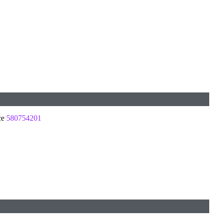
ce
580754201