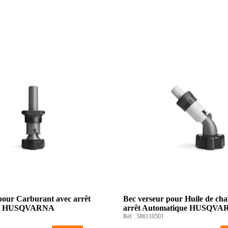
pour Carburant avec arrêt
Bec verseur pour Huile de cha
ue HUSQVARNA
arrêt Automatique HUSQV
Réf :
586110501