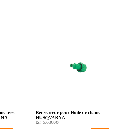
îne avec
Bec verseur pour Huile de chaîne
ARNA
HUSQVARNA
Réf :
505698003