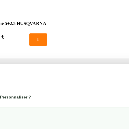
iné 5+2.5 HUSQVARNA
 €
té
Votre compte
us
Mon compte
Personnaliser ?
Suivi de commande
les
nérales de ventes
etraits
confidentialité RGPD