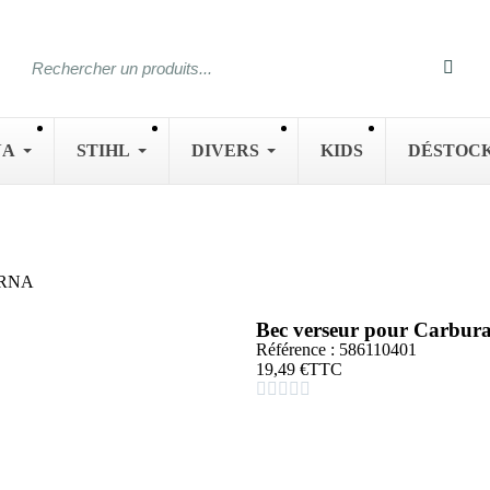
NA
STIHL
DIVERS
KIDS
DÉSTOC
VARNA
Bec verseur pour Carbu
Référence : 586110401
19,49 €
TTC




