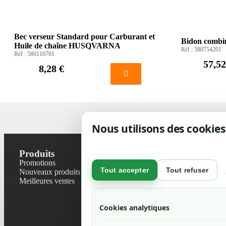
Bec verseur Standard pour Carburant et
Bidon comb
Huile de chaîne HUSQVARNA
Réf :
580754201
Réf :
586110701
57,52
8,28 €
Nous utilisons des cookies
Produits
Notre socié
Promotions
Contactez-no
Tout accepter
Tout refuser
Nouveaux produits
Plan du site
Meilleures ventes
Magasin
Mentions léga
Conditions gé
Cookies analytiques
Livraisons et r
Politique de 