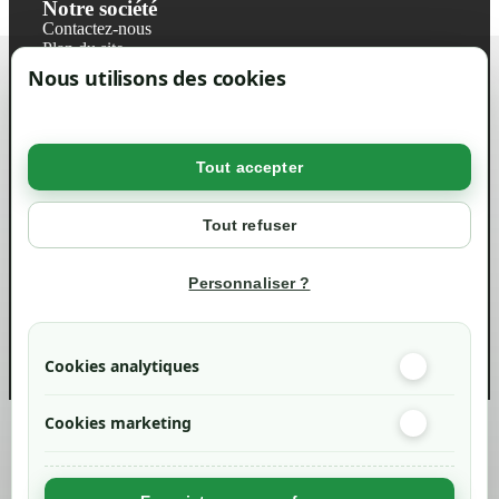
Notre société
Contactez-nous
Plan du site
Magasin
Nous utilisons des cookies
Mentions légales
Conditions générales de ventes
Livraisons et retraits
Politique de confidentialité RGPD
Tout accepter
Votre compte
Mon compte
Tout refuser
Suivi de commande
Informations
Personnaliser ?
info@green-tech-shop.com
Cookies analytiques
Cookies marketing
Created by
Nageoconcept