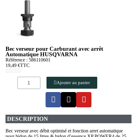
Bec verseur pour Carburant avec arrêt
Automatique HUSQVARNA
Référence : 586110601
19,49 €
TTC





Ajouter au panier
DESCRIPTION
Bec verseur avec débit optimisé et fonction arret automatique
pour bidon de 15 litres & bidon d’essence XP POWER4 de 25