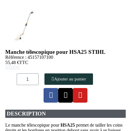
Manche télescopique pour HSA25 STIHL
Référence : 45157107100
55,48 €
TTC





Ajouter au panier
DESCRIPTION
Le manche télescopique pour
HSA25
permet de tailler les coins
étroits et les bordures en position debout sans avoir à se baisser.