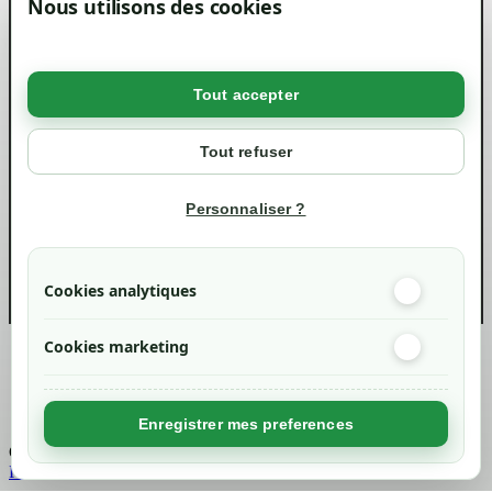
Nous utilisons des cookies
Mentions légales
Conditions générales de ventes
Livraisons et retraits
Politique de confidentialité RGPD
Tout accepter
Votre compte
Mon compte
Tout refuser
Suivi de commande
Informations
Personnaliser ?
info@green-tech-shop.com
Cookies analytiques
Cookies marketing
Created by
Nageoconcept
Enregistrer mes preferences
Chargement...
Retour en haut