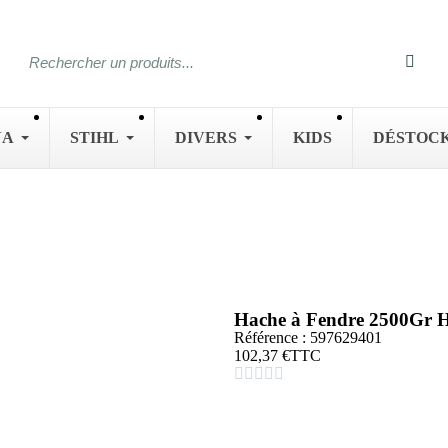
NA
STIHL
DIVERS
KIDS
DÉSTOC
Hache à Fendre 2500G
Référence : 597629401
102,37 €
TTC




