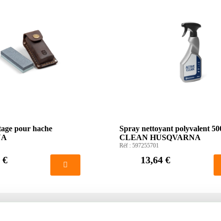
ûtage pour hache
Spray nettoyant polyvalent 
NA
CLEAN HUSQVARNA
Réf :
597255701
 €
13,64 €