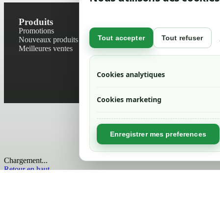
Produits
Notre socié
Promotions
Contactez-no
Tout accepter
Tout refuser
Nouveaux produits
Plan du site
Meilleures ventes
Magasin
Mentions léga
Conditions gé
Cookies analytiques
Livraisons et r
Politique de 
Cookies marketing
Enregistrer mes preferences
Chargement...
Retour en haut