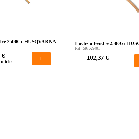
ndre 2500Gr HUSQVARNA
Hache à Fendre 2500Gr H
Réf :
597629401
 €
102,37 €
articles