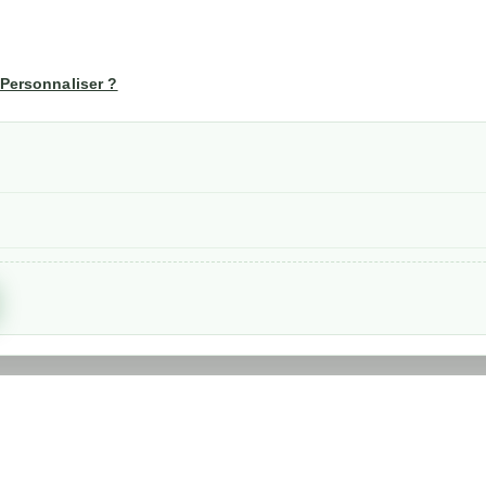
té
Votre compte
us
Mon compte
Personnaliser ?
Suivi de commande
les
nérales de ventes
etraits
confidentialité RGPD
Created by
Nageoconcept