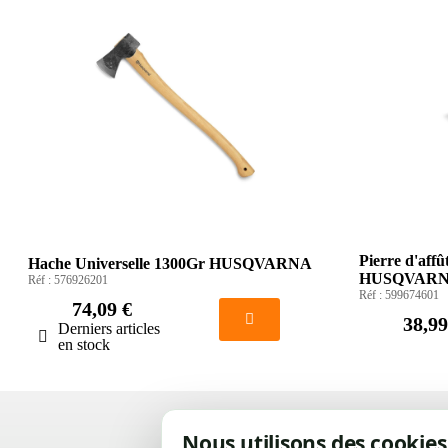
Pierre d'aff
Hache Universelle 1300Gr HUSQVARNA
HUSQVAR
Réf :
576926201
Réf :
599674601
74,09 €
38,99
Derniers articles
en stock
Nous utilisons des cookies