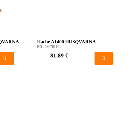
USQVARNA
Hache A1400 HUSQVARNA
Réf :
580761101
81,89 €