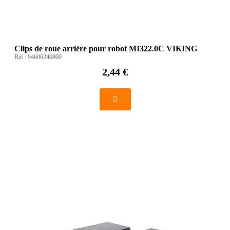
Clips de roue arrière pour robot MI322.0C VIKING
Réf :
94606240800
2,44 €