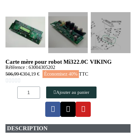
Carte mère pour robot Mi322.0C VIKING
Référence : 63004305202
506,99 €
304,19 €
Économisez 40%
TTC





Ajouter au panier
DESCRIPTION