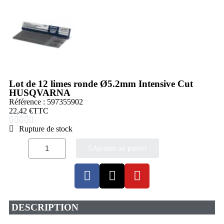
Lot de 12 limes ronde Ø5.2mm Intensive Cut
HUSQVARNA
Référence : 597355902
22,42 €
TTC





Rupture de stock
Ajouter au panier
DESCRIPTION