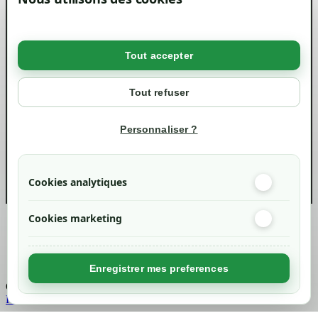
Mentions légales
Conditions générales de ventes
Livraisons et retraits
Politique de confidentialité RGPD
Tout accepter
Votre compte
Mon compte
Tout refuser
Suivi de commande
Informations
Personnaliser ?
info@green-tech-shop.com
Cookies analytiques
Cookies marketing
Created by
Nageoconcept
Enregistrer mes preferences
Chargement...
Retour en haut