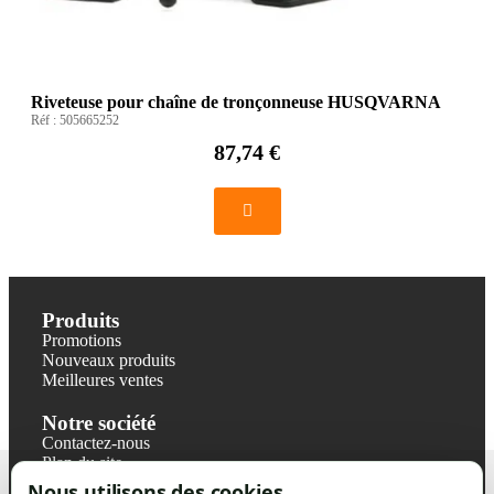
Riveteuse pour chaîne de tronçonneuse HUSQVARNA
Réf :
505665252
87,74 €
Produits
Promotions
Nouveaux produits
Meilleures ventes
Notre société
Contactez-nous
Plan du site
Magasin
Nous utilisons des cookies