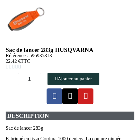
Sac de lancer 283g HUSQVARNA
Référence : 596935813
22,42 €
TTC





Ajouter au panier
DESCRIPTION
Sac de lancer 283g
Fabriqué en tissu Cordura 1000 deniers, La couture piquée