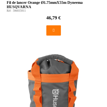
Fil de lancer Orange Ø1.75mmX55m Dyneema
HUSQVARNA
Réf :
596935911
46,79 €