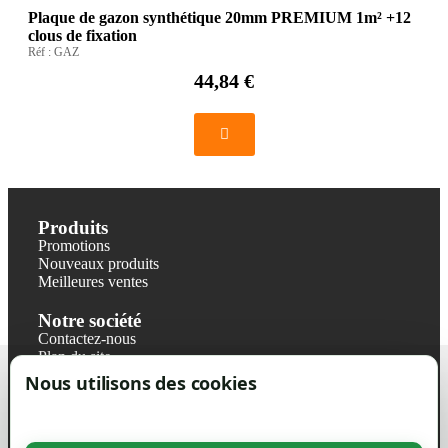
Plaque de gazon synthétique 20mm PREMIUM 1m² +12
clous de fixation
Réf :
GAZ
44,84 €
Produits
Promotions
Nouveaux produits
Meilleures ventes
Notre société
Contactez-nous
Plan du site
Magasin
Nous utilisons des cookies
Mentions légales
Conditions générales de ventes
Livraisons et retraits
Politique de confidentialité RGPD