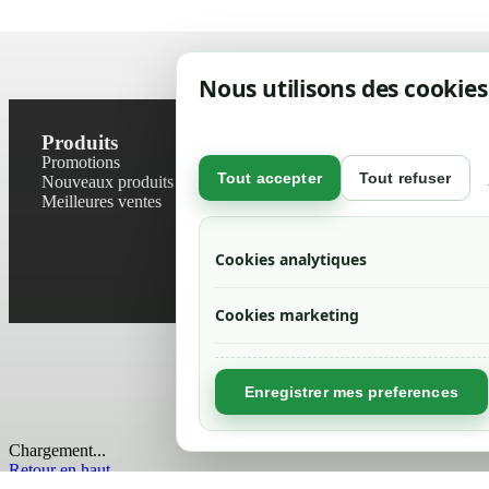
Nous utilisons des cookies
Produits
Notre socié
Promotions
Contactez-no
Tout accepter
Tout refuser
Nouveaux produits
Plan du site
Meilleures ventes
Magasin
Mentions léga
Conditions gé
Cookies analytiques
Livraisons et r
Politique de 
Cookies marketing
Enregistrer mes preferences
Chargement...
Retour en haut