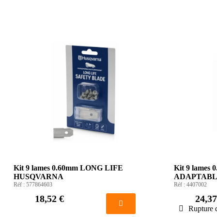
Kit 9 lames 0.60mm LONG LIFE
Kit 9 lames
HUSQVARNA
ADAPTABLE
Réf :
577864603
Réf :
4407002
18,52 €
24,37
Rupture 