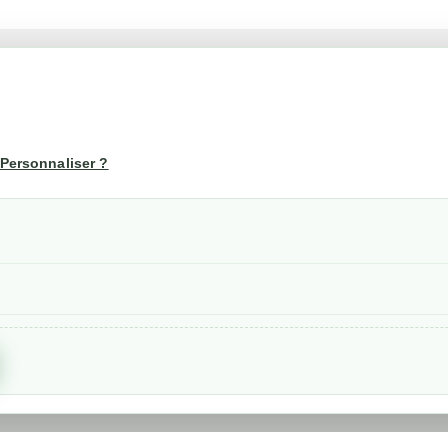
té
Votre compte
us
Mon compte
Personnaliser ?
Suivi de commande
les
nérales de ventes
etraits
confidentialité RGPD
Created by
Nageoconcept