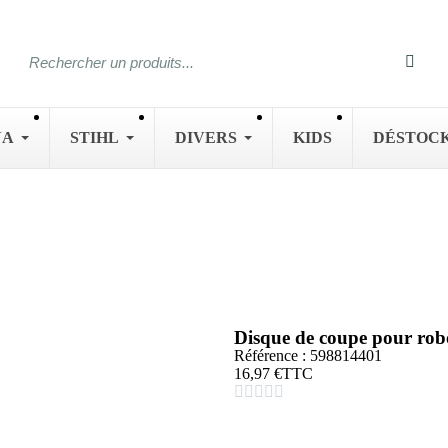
NA
STIHL
DIVERS
KIDS
DÉSTOC
Disque de coupe pour r
Référence : 598814401
16,97 €
TTC




