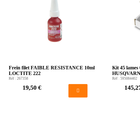
Frein filet FAIBLE RESISTANCE 10ml
Kit 45 lam
LOCTITE 222
HUSQVAR
Réf :
267358
Réf :
595084402
19,50 €
145,2