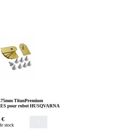
 0.75mm TitanPremium
S pour robot HUSQVARNA
 €
de stock