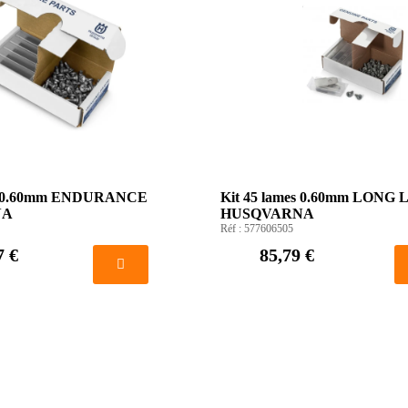
es 0.60mm ENDURANCE
Kit 45 lames 0.60mm LONG 
NA
HUSQVARNA
Réf :
577606505
7 €
85,79 €