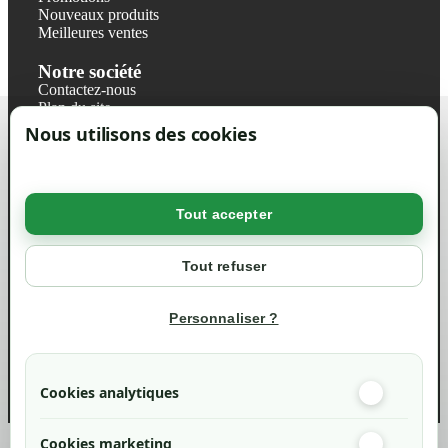
Nouveaux produits
Meilleures ventes
Notre société
Contactez-nous
Plan du site
Magasin
Nous utilisons des cookies
Mentions légales
Conditions générales de ventes
Livraisons et retraits
Politique de confidentialité RGPD
Tout accepter
Votre compte
Mon compte
Tout refuser
Suivi de commande
Informations
Personnaliser ?
info@green-tech-shop.com
Cookies analytiques
Cookies marketing