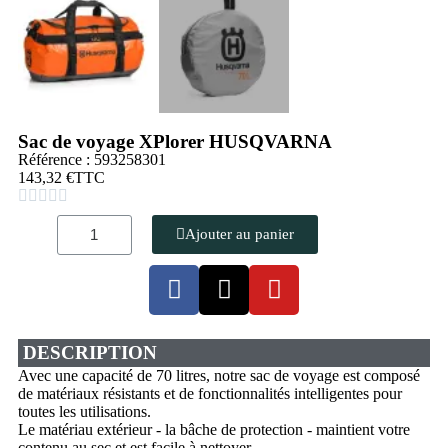
Sac de voyage XPlorer HUSQVARNA
Référence : 593258301
143,32 €
TTC





Ajouter au panier
DESCRIPTION
Avec une capacité de 70 litres, notre sac de voyage est composé
de matériaux résistants et de fonctionnalités intelligentes pour
toutes les utilisations.
Le matériau extérieur - la bâche de protection - maintient votre
contenu au sec et est facile à nettoyer.