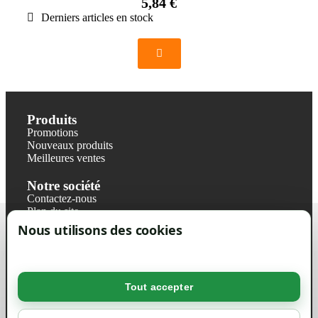
5,84 €
Derniers articles en stock
Produits
Promotions
Nouveaux produits
Meilleures ventes
Notre société
Contactez-nous
Plan du site
Magasin
Nous utilisons des cookies
Mentions légales
Conditions générales de ventes
Livraisons et retraits
Politique de confidentialité RGPD
Tout accepter
Votre compte
Mon compte