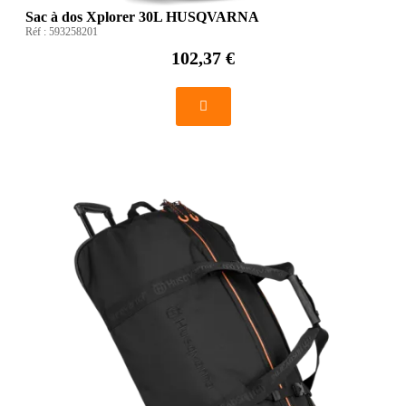
Sac à dos Xplorer 30L HUSQVARNA
Réf :
593258201
102,37 €