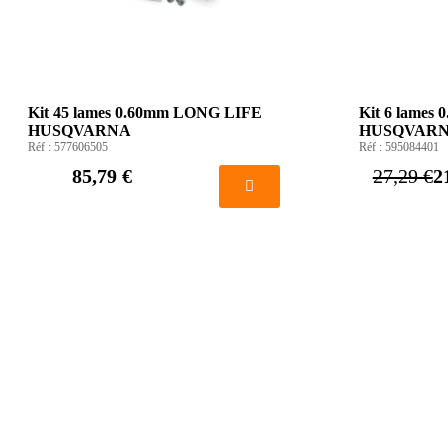
Kit 45 lames 0.60mm LONG LIFE
Kit 6 lame
HUSQVARNA
HUSQVAR
Réf :
577606505
Réf :
595084401
85,79 €
27,29 €
2