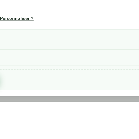
té
Votre compte
us
Mon compte
Personnaliser ?
Suivi de commande
les
nérales de ventes
etraits
confidentialité RGPD
Created by
Nageoconcept