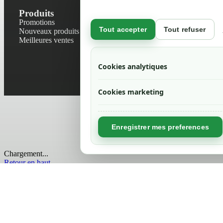
Produits
Notre socié
Promotions
Contactez-no
Tout accepter
Tout refuser
Nouveaux produits
Plan du site
Meilleures ventes
Magasin
Mentions léga
Conditions gé
Cookies analytiques
Livraisons et r
Politique de 
Cookies marketing
Enregistrer mes preferences
Chargement...
Retour en haut