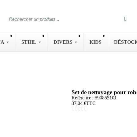
NA
STIHL
DIVERS
KIDS
DÉSTOC
Set de nettoyage pour 
Référence : 590855101
37,04 €
TTC




