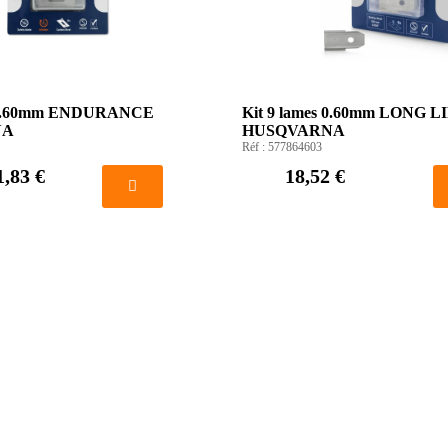
s 0.60mm ENDURANCE
Kit 9 lames 0.60mm LONG L
NA
HUSQVARNA
Réf :
577864603
1,83 €
18,52 €