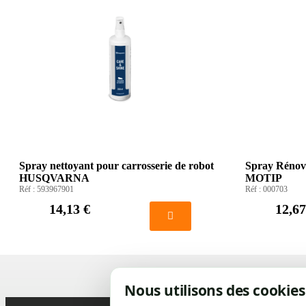
Spray nettoyant pour carrosserie de robot
Spray Rénov
HUSQVARNA
MOTIP
Réf :
593967901
Réf :
000703
14,13 €
12,67
Nous utilisons des cookies