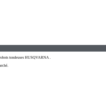
e des robots tondeuses HUSQVARNA .
arché.