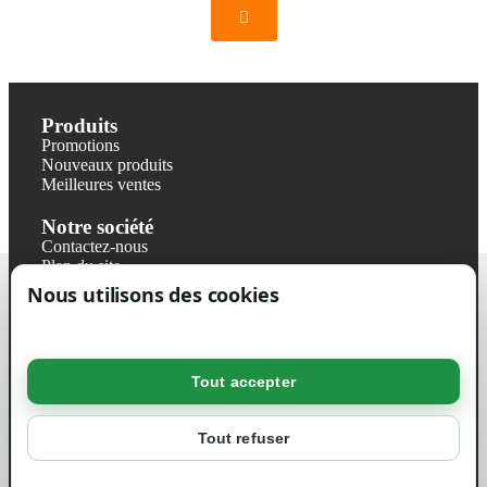
Produits
Promotions
Nouveaux produits
Meilleures ventes
Notre société
Contactez-nous
Plan du site
Magasin
Nous utilisons des cookies
Mentions légales
Conditions générales de ventes
Livraisons et retraits
Politique de confidentialité RGPD
Tout accepter
Votre compte
Mon compte
Tout refuser
Suivi de commande