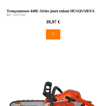
Tronçonneuse 440E-Séries jouet enfant HUSQVARNA
Réf :
522771101
39,97 €