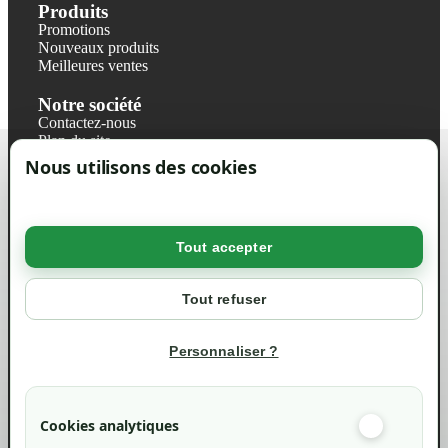
Produits
Promotions
Nouveaux produits
Meilleures ventes
Notre société
Contactez-nous
Plan du site
Magasin
Nous utilisons des cookies
Mentions légales
Conditions générales de ventes
Livraisons et retraits
Politique de confidentialité RGPD
Tout accepter
Votre compte
Mon compte
Tout refuser
Suivi de commande
Informations
Personnaliser ?
info@green-tech-shop.com
Cookies analytiques