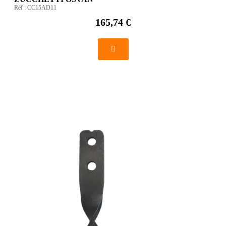
Réf :
CC15AD11
165,74 €