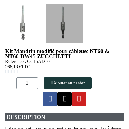
Kit Mandrin modifié pour câbleuse NT60 &
NT60-DW45 ZUCCHETTI
Référence : CC15AD10
266,18 €
TTC





Ajouter au panier
DESCRIPTION
Kit permettant un remplacement aisé des mèches sur la câbleuse